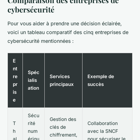
Comparaison des entreprises de
cybersécurité
Pour vous aider à prendre une décision éclairée,
voici un tableau comparatif des cinq entreprises de
cybersécurité mentionnées :
E
nt
Spéc
re
Services
Exemple de
ialis
pr
principaux
succès
ation
is
e
Sécu
Gestion des
T
rité
Collaboration
clés de
h
num
avec la SNCF
chiffrement,
al
ériqu
pour sécuriser le