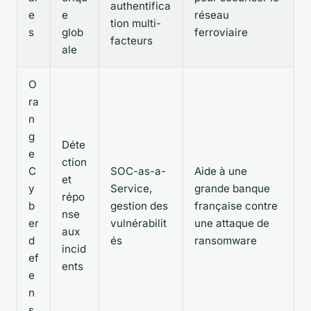
authentifica
e
e
réseau
tion multi-
s
glob
ferroviaire
facteurs
ale
O
ra
n
g
Déte
e
ction
C
SOC-as-a-
Aide à une
et
y
Service,
grande banque
répo
b
gestion des
française contre
nse
er
vulnérabilit
une attaque de
aux
d
és
ransomware
incid
ef
ents
e
n
s