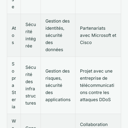
e
Gestion des
Sécu
At
identités,
Partenariats
rité
o
sécurité
avec Microsoft et
intég
s
des
Cisco
rée
données
S
Sécu
o
Gestion des
Projet avec une
rité
pr
risques,
entreprise de
des
a
sécurité
télécommunicati
infra
St
des
ons contre les
struc
er
applications
attaques DDoS
tures
ia
W
Collaboration