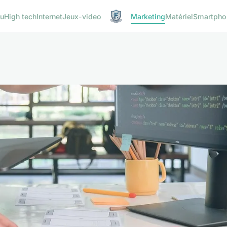
u
High tech
Internet
Jeux-video
Marketing
Matériel
Smartpho