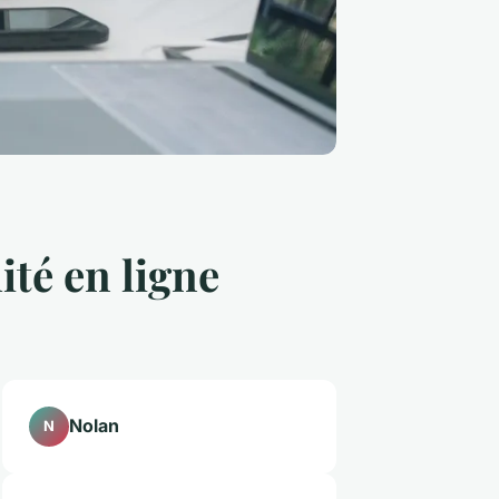
ité en ligne
Nolan
N